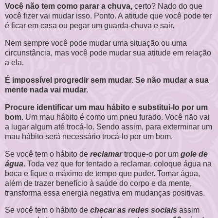
Você não tem como parar a chuva,
certo? Nado do que
você fizer vai mudar isso. Ponto. A atitude que você pode ter
é ficar em casa ou pegar um guarda-chuva e sair.
Nem sempre você pode mudar uma situação ou uma
circunstância, mas você pode mudar sua atitude em relação
a ela.
É impossível progredir sem mudar. Se não mudar a sua
mente nada vai mudar.
Procure identificar um mau hábito e substitui-lo por um
bom.
Um mau hábito é como um pneu furado. Você não vai
a lugar algum até trocá-lo. Sendo assim, para exterminar um
mau hábito será necessário trocá-lo por um bom.
Se você tem o hábito de
reclamar
troque-o por um
gole de
água
. Toda vez que for tentado a reclamar, coloque água na
boca e fique o máximo de tempo que puder. Tomar água,
além de trazer benefício à saúde do corpo e da mente,
transforma essa energia negativa em mudanças positivas.
Se você tem o hábito de
checar as redes sociais
assim