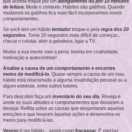
que acorda troque por um
alongamento ou por 10 minutos
de leitura
. Mude o contexto. Hábitos são gatilhos. Quando
mudamos os gatilhos fica mais fácil incorporarmos novos
comportamentos.
Se você tem um hábito
tentador
troque-o pela
regra dos 20
segundos.
Torne 20 segundos mais difícil de começar...
checar o celular, abrir a geladeira, ligar a TV.
Mudar a sua mente vale a pena. Invista em criatividade,
motivação e autocontrole!
Analise a causa de um comportamento e encontre
meios de modificá-lo.
Quase sempre a causa de um mau
hábito está relacionada a alguma insatisfação pessoal ou a
algum estresse, entre outros fatores.
Para descobrir faça um
inventário do seu dia.
Reveja e
anote as suas atitudes e comportamentos que deixaram a
desejar. Reflita sobre as causas que despertaram aquelas
emoções e que levaram àquelas ações e desenvolva os
meios para modificá-las.
Vencer
é um hábito... assim como
fracassar
. É preciso