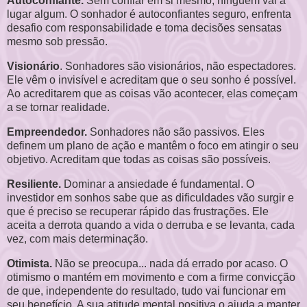
Autoconfiante.
Sem confiar em si mesmo, ninguém vai a
lugar algum. O sonhador é autoconfiantes seguro, enfrenta
desafio com responsabilidade e toma decisões sensatas
mesmo sob pressão.
Visionário
. Sonhadores são visionários, não espectadores.
Ele vêm o invisível e acreditam que o seu sonho é possível.
Ao acreditarem que as coisas vão acontecer, elas começam
a se tornar realidade.
Empreendedor.
Sonhadores não são passivos. Eles
definem um plano de ação e mantêm o foco em atingir o seu
objetivo. Acreditam que todas as coisas são possíveis.
Resiliente.
Dominar a ansiedade é fundamental. O
investidor em sonhos sabe que as dificuldades vão surgir e
que é preciso se recuperar rápido das frustrações. Ele
aceita a derrota quando a vida o derruba e se levanta, cada
vez, com mais determinação.
Otimista.
Não se preocupa... nada dá errado por acaso. O
otimismo o mantém em movimento e com a firme convicção
de que, independente do resultado, tudo vai funcionar em
seu benefício. A sua atitude mental positiva o ajuda a manter