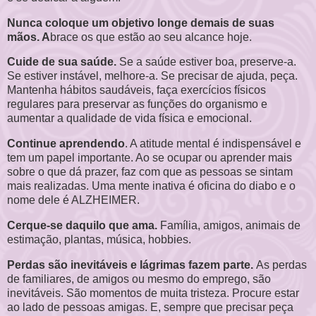
Nunca coloque um objetivo longe demais de suas
mãos. A
brace os que estão ao seu alcance hoje.
Cuide de sua saúde.
Se a saúde estiver boa, preserve-a.
Se estiver instável, melhore-a. Se precisar de ajuda, peça.
Mantenha hábitos saudáveis, faça exercícios físicos
regulares para preservar as funções do organismo e
aumentar a qualidade de vida física e emocional.
Continue aprendendo
. A atitude mental é indispensável e
tem um papel importante. Ao se ocupar ou aprender mais
sobre o que dá prazer, faz com que as pessoas se sintam
mais realizadas. Uma mente inativa é oficina do diabo e o
nome dele é ALZHEIMER.
Cerque-se daquilo que ama.
Família, amigos, animais de
estimação, plantas, música, hobbies.
Perdas são inevitáveis e lágrimas fazem parte.
As perdas
de familiares, de amigos ou mesmo do emprego, são
inevitáveis. São momentos de muita tristeza. Procure estar
ao lado de pessoas amigas. E, sempre que precisar peça