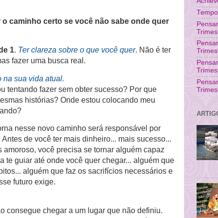
Achie
Tempo 
 o caminho certo se você não sabe onde quer
Pensam
Trimes
Pensa
de 1
.
Ter clareza sobre o que você quer
.
Não é ter
Trimes
as fazer uma busca real.
Pensam
Trimes
o na sua vida atual.
Pensa
ou tentando fazer sem obter sucesso? Por que
Trimes
mesmas histórias? Onde estou colocando meu
hando?
ARTIG
orna nesse novo caminho será responsável por
 Antes de você ter mais dinheiro... mais sucesso...
 amoroso, você precisa se tornar alguém capaz
ra te guiar até onde você quer chegar... alguém que
itos... alguém que faz os sacrifícios necessários e
se futuro exige.
ão consegue chegar a um lugar que não definiu.