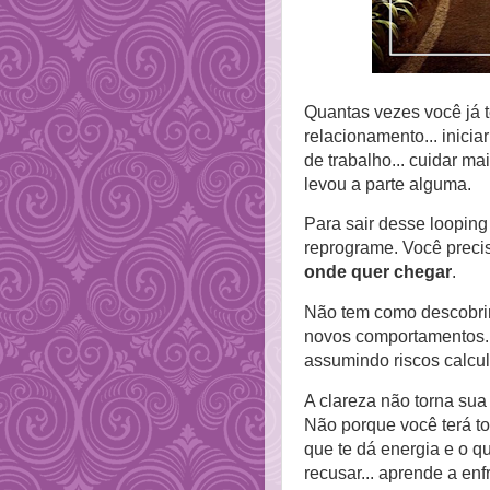
Quantas vezes você já t
relacionamento... inicia
de trabalho... cuidar mai
levou a parte alguma.
Para sair desse looping
reprograme. Você preci
onde quer chegar
.
Não tem como descobrir
novos comportamentos...
assumindo riscos calcu
A clareza não torna sua 
Não porque você terá t
que te dá energia e o qu
recusar... aprende a en