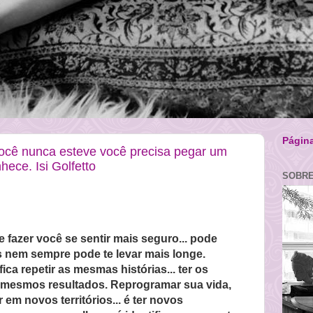
Página
ocê nunca esteve você precisa pegar um
ece. Isi Golfetto
SOBRE
 fazer você se sentir mais seguro... pode
as nem sempre pode te levar mais longe.
ica repetir as mesmas histórias... ter os
s mesmos resultados. Reprogramar sua vida,
r em novos territórios... é ter novos