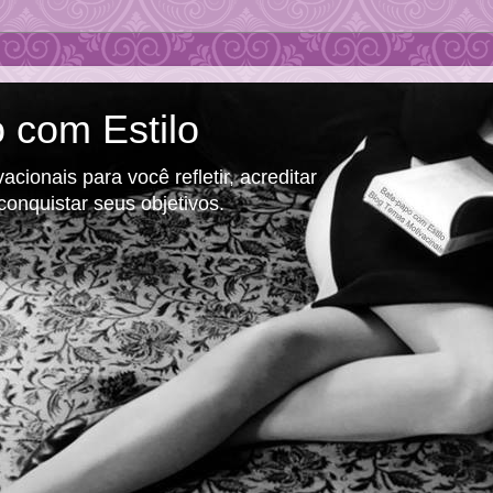
 com Estilo
cionais para você refletir, acreditar
conquistar seus objetivos.