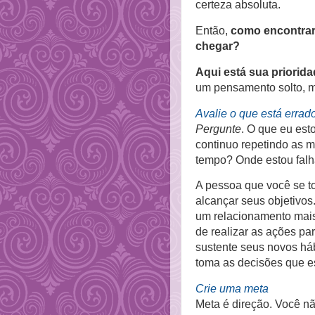
certeza absoluta.
Então,
como encontrar
chegar?
Aqui está sua priorida
um pensamento solto, m
Avalie o que está errad
Pergunte
. O que eu est
continuo repetindo as 
tempo? Onde estou fal
A pessoa que você se t
alcançar seus objetivos.
um relacionamento mais
de realizar as ações pa
sustente seus novos háb
toma as decisões que es
Crie uma meta
Meta é direção. Você n