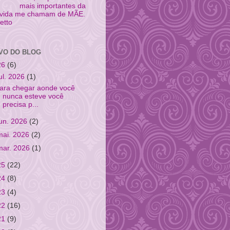
mais importantes da
 vida me chamam de MÃE.
fetto
VO DO BLOG
26
(6)
jul. 2026
(1)
ara chegar aonde você
nunca esteve você
precisa p...
jun. 2026
(2)
mai. 2026
(2)
mar. 2026
(1)
25
(22)
24
(8)
23
(4)
22
(16)
21
(9)