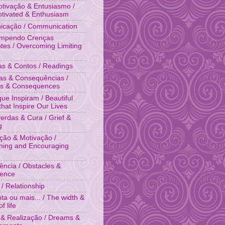
tivação & Entusiasmo /
otivated & Enthusiasm
cação / Communication
ompendo Crenças
ntes / Overcoming Limiting
ias & Contos / Readings
as & Consequências /
es & Consequences
que Inspiram / Beautiful
that Inspire Our Lives
Perdas & Cura / Grief &
g
ação & Motivação /
ing and Encouraging
tência / Obstacles &
tence
 / Relationship
ta ou mais... / The width &
f life
& Realização / Dreams &