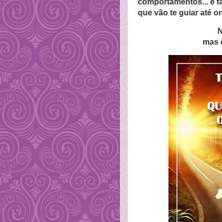
comportamentos... é fa
que vão te guiar até o
N
mas 