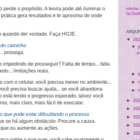
erde o propósito. A teoria pode até iluminar o
minha
Isi Gol
prática gera resultados e te aproxima de onde
ARQUI
 quando der vontade. Faça HOJE.
▼
20
 do caminho
▼
.. prossiga.
P
me impedindo de prosseguir?
Falta de tempo... falta
medo... limitações reais.
►
ção com o celular, você precisa mexer no ambiente...
►
você precisa buscar ajuda... se você abandona
►
 está tendo o progresso esperado, talvez você
►
20
r, mais claro, mais fácil de executar.
►
20
 o que pode estar dificultando o processo
►
20
ue se há algum obstáculo. Procure a causa.
►
20
fique ou aumente as ações.
►
20
reza sobre o que quer, você sabe exatamente o