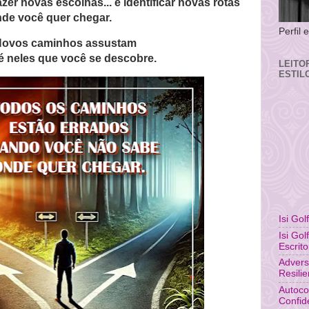
zer novas escolhas... é identificar novas rotas
nde você quer chegar.
Perfil
ovos caminhos assustam
é neles que você se descobre.
LEITO
ESTIL
Isi Gol
Isi Gol
Escrito
Advers
Resili
Autoco
Confid