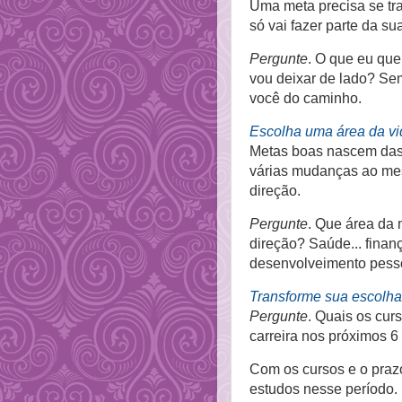
Uma meta precisa se tr
só vai fazer parte da s
Pergunte
. O que eu que
vou deixar de lado? Sem
você do caminho.
Escolha uma área da vi
Metas boas nascem das 
várias mudanças ao mes
direção.
Pergunte
. Que área da 
direção? Saúde... finança
desenvolveimento pess
Transforme sua escolha
Pergunte
. Quais os cur
carreira nos próximos 
Com os cursos e o prazo
estudos nesse período.