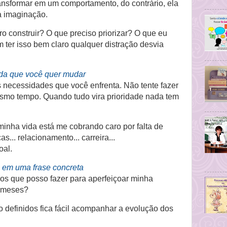
ansformar em um comportamento, do contrário, ela
ua imaginação.
ro construir? O que preciso priorizar? O que eu
 ter isso bem claro qualquer distração desvia
da que você quer mudar
necessidades que você enfrenta. Não tente fazer
mo tempo. Quando tudo vira prioridade nada tem
minha vida está me cobrando caro por falta de
s... relacionamento... carreira...
oal.
 em uma frase concreta
sos que posso fazer para aperfeiçoar minha
6 meses?
 definidos fica fácil acompanhar a evolução dos