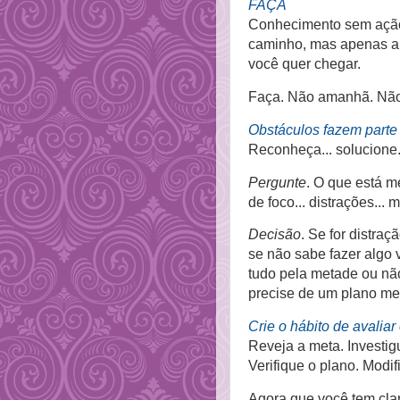
FAÇA
Conhecimento sem ação p
caminho, mas apenas a 
você quer chegar.
Faça. Não amanhã. Não
Obstáculos fazem parte
Reconheça... solucione.
Pergunte
. O que está 
de foco... distrações... 
Decisão
. Se for distra
se não sabe fazer algo 
tudo pela metade ou não
precise de um plano meno
Crie o hábito de avaliar
Reveja a meta. Investig
Verifique o plano. Modi
Agora que você tem cla