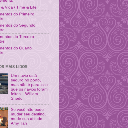
vements
& Vida / Time & Life
entos do Primeiro
tre
mentos do Segundo
tre
entos do Terceiro
tre
mentos do Quarto
tre
OS MAIS LIDOS
Um navio está
seguro no porto,
mas não é para isso
que os navios foram
feitos... William
Shedd
Se você não pode
mudar seu destino,
mude sua atitude.
Amy Tan