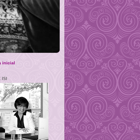
 inicial
 ISI