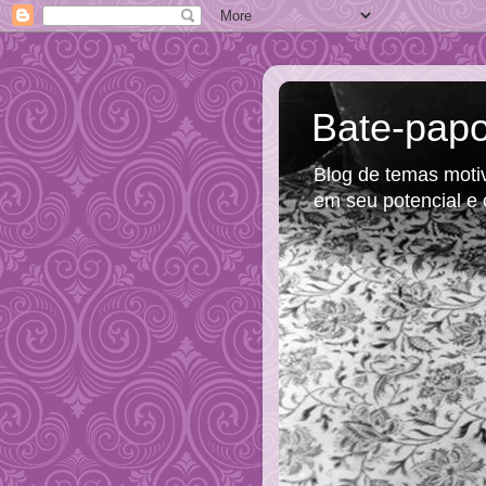
Bate-papo
Blog de temas motiva
em seu potencial e 