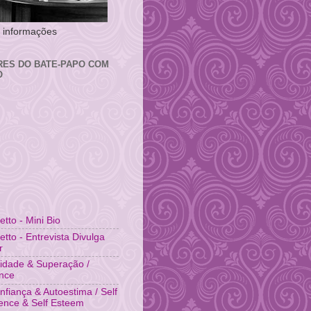
 e informações
RES DO BATE-PAPO COM
O
fetto - Mini Bio
fetto - Entrevista Divulga
r
idade & Superação /
ence
nfiança & Autoestima / Self
ence & Self Esteem