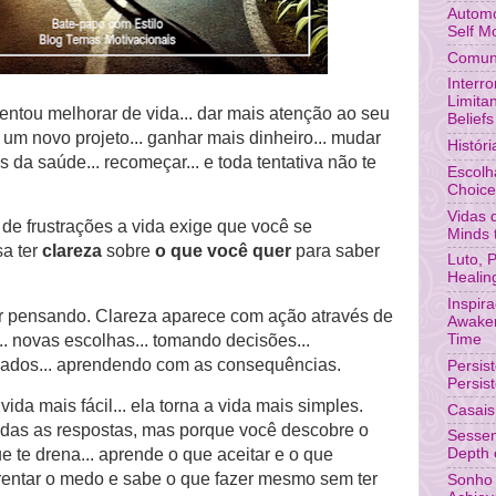
Automo
Self M
Comuni
Interr
Limita
entou melhorar de vida... dar mais atenção ao seu
Beliefs
r um novo projeto... ganhar mais dinheiro... mudar
Histór
s da saúde... recomeçar... e toda tentativa não te
Escolh
Choic
Vidas 
 de frustrações a vida exige que você se
Minds 
sa ter
clareza
sobre
o que você quer
para saber
Luto, 
Healin
Inspir
 pensando. Clareza aparece com ação através de
Awaken
Time
 novas escolhas... tomando decisões...
lados... aprendendo com as consequências.
Persis
Persis
vida mais fácil... ela torna a vida mais simples.
Casais
odas as respostas, mas porque você descobre o
Sessen
e te drena... aprende o que aceitar e o que
Depth o
frentar o medo e sabe o que fazer mesmo sem ter
Sonho 