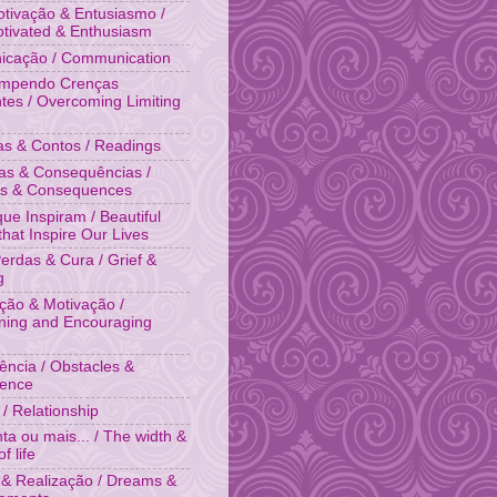
tivação & Entusiasmo /
otivated & Enthusiasm
cação / Communication
ompendo Crenças
ntes / Overcoming Limiting
ias & Contos / Readings
as & Consequências /
es & Consequences
que Inspiram / Beautiful
that Inspire Our Lives
Perdas & Cura / Grief &
g
ação & Motivação /
ing and Encouraging
tência / Obstacles &
tence
 / Relationship
ta ou mais... / The width &
f life
& Realização / Dreams &