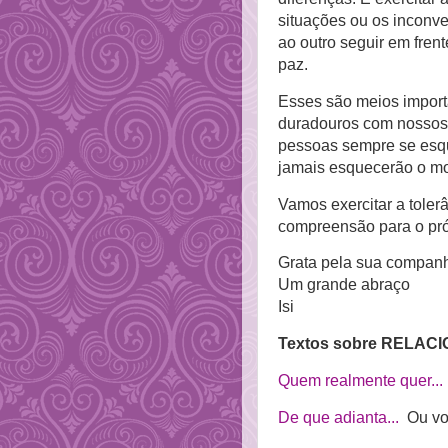
situações ou os inconve
ao outro seguir em fre
paz.
Esses são meios import
duradouros com nossos 
pessoas sempre se esqu
jamais esquecerão o mo
Vamos exercitar a tolerâ
compreensão para o pr
Grata pela sua compan
Um grande abraço
Isi
Textos sobre RELACIO
Quem realmente quer...
De que adianta...
Ou voc