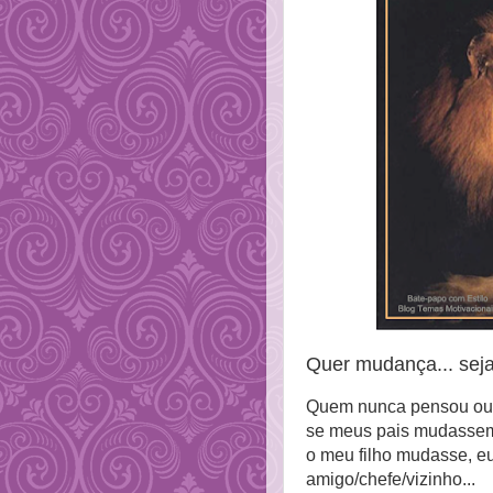
Quer mudança... sej
Quem nunca pensou ou di
se meus pais mudassem,
o meu filho mudasse, eu
amigo/chefe/vizinho...