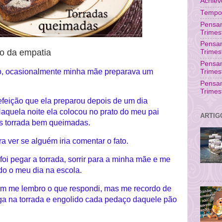
Achie
Tempo 
Pensam
Trimes
Pensa
cio da empatia
Trimes
Pensam
, ocasionalmente minha mãe preparava um
Trimes
Pensa
Trimes
feição que ela preparou depois de um dia
Naquela noite ela colocou no prato do meu pai
ARTIG
as torrada bem queimadas.
a ver se alguém iria comentar o fato.
foi pegar a torrada, sorrir para a minha mãe e me
do o meu dia na escola.
nem me lembro o que respondi, mas me recordo de
ga na torrada e engolido cada pedaço daquele pão