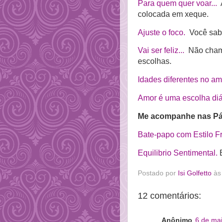
Para quem quer voar...
A
colocada em xeque.
Ajuste o foco.
Você sabe
Vai ser feliz...
Não chame
escolhas.
Idades diferentes no am
Amor é uma escolha diá
Me acompanhe nas Pá
Bate-papo com Estilo F
Equilibrio Sentimental.
E
Postado por
Isi Golfetto
à
12 comentários:
Anônimo
6 de ma