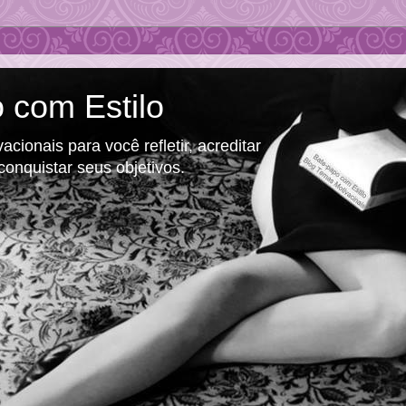
 com Estilo
cionais para você refletir, acreditar
conquistar seus objetivos.