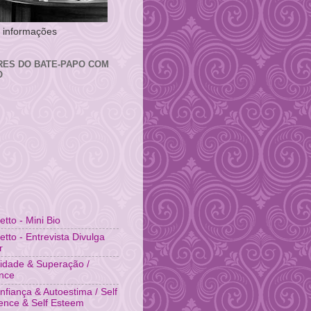
 e informações
RES DO BATE-PAPO COM
O
fetto - Mini Bio
fetto - Entrevista Divulga
r
idade & Superação /
ence
nfiança & Autoestima / Self
ence & Self Esteem