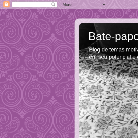
Bate-papo
Blog de temas motiva
em seu potencial e 