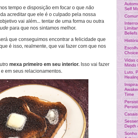
Automo
mos tempo e disposição em focar o que
não
Self M
nda acreditar que ele é o culpado pela nossa
Comuni
 objetivo vai além... tentar de uma forma ou outra
Interr
mude
para que nos sintamos melhor.
Limita
Beliefs
erá que conseguimos encontrar a felicidade que
Histór
ue é isso, realmente, que vai fazer com que nos
Escolh
Choic
Vidas 
utro
mexa primeiro em seu interior.
Isso vai fazer
Minds 
a e em seus relacionamentos.
Luto, 
Healin
Inspir
Awaken
Time
Persis
Persis
Casais
Sessen
Depth o
Sonho 