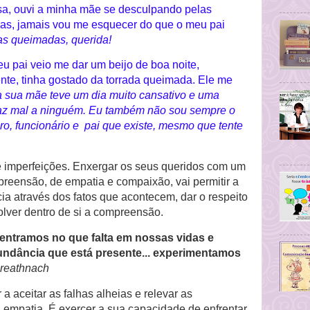
a, ouvi a minha mãe se desculpando pelas
mas, jamais vou me esquecer do que o meu pai
das queimadas, querida!
u pai veio me dar um beijo de boa noite,
ente, tinha gostado da torrada queimada. Ele me
 a sua mãe teve um dia muito cansativo e uma
az mal a ninguém. Eu também não sou sempre o
ro, funcionário e pai que existe, mesmo que tente
de imperfeições. Enxergar os seus queridos com um
preensão, de empatia e compaixão, vai permitir a
cia através dos fatos que acontecem, dar o respeito
lver dentro de si a compreensão.
ntramos no que falta em nossas vidas e
ndância que está presente... experimentamos
Breathnach
 a aceitar as falhas alheias e relevar as
 a empatia. É exercer a sua capacidade de enfrentar