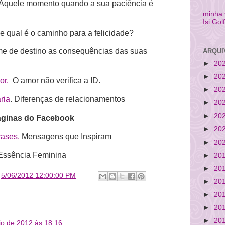
quele momento quando a sua paciência é
minha
Isi Gol
 qual é o caminho para a felicidade?
 de destino as consequências das suas
ARQUI
►
20
►
20
or.
O amor não verifica a ID.
►
20
ria
. Diferenças de relacionamentos
►
20
►
20
ginas do Facebook
►
20
rases.
Mensagens que Inspiram
►
20
ssência Feminina
►
20
►
20
s
5/06/2012 12:00:00 PM
►
20
►
20
►
20
►
20
io de 2012 às 18:16