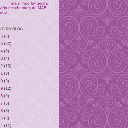
mais importantes da
 vida me chamam de MÃE.
fetto
VO DO BLOG
26
(6)
25
(22)
24
(8)
23
(4)
22
(16)
21
(9)
20
(9)
19
(12)
18
(9)
17
(5)
16
(3)
15
(3)
14
(11)