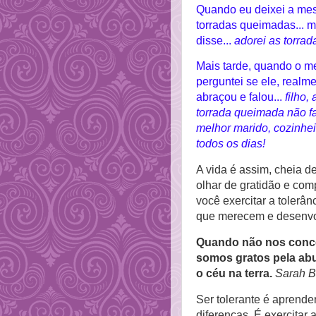
Quando eu deixei a mes
torradas queimadas... 
disse...
adorei as torra
Mais tarde, quando o me
perguntei se ele, realm
abraçou e falou...
filho,
torrada queimada não f
melhor marido, cozinhei
todos os dias!
A vida é assim, cheia 
olhar de gratidão e com
você exercitar a tolerân
que merecem e desenvo
Quando não nos conce
somos gratos pela abu
o céu na terra.
Sarah 
Ser tolerante é aprender
diferenças. É exercitar