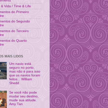
vements
& Vida / Time & Life
entos do Primeiro
tre
mentos do Segundo
tre
entos do Terceiro
tre
mentos do Quarto
tre
OS MAIS LIDOS
Um navio está
seguro no porto,
mas não é para isso
que os navios foram
feitos... William
Shedd
Se você não pode
mudar seu destino,
mude sua atitude.
Amy Tan