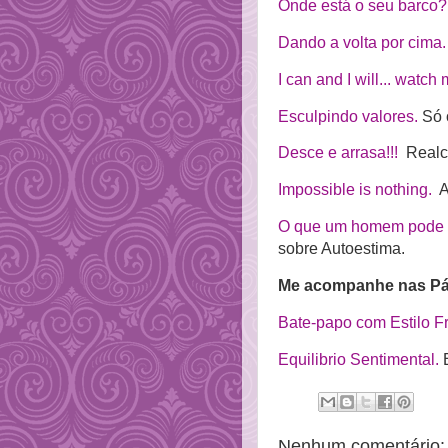
Onde está o seu barco?
Dando a volta por cima.
I can and I will... watch 
Esculpindo valores.
Só 
Desce e arrasa!!!
Realce
Impossible is nothing.
A 
O que um homem pode se
sobre Autoestima.
Me acompanhe nas Pá
Bate-papo com Estilo F
Equilibrio Sentimental.
E
Nenhum comentário: