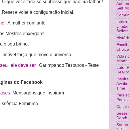
O que você faria se soubesse que não iria falhar?
Automo
Self M
Reset e volte à configuração inicial.
Comuni
Interr
me!
A mulher confiante.
Limita
Beliefs
os Mestres enxergam!
Histór
 o seu brilho.
Escolh
Choic
incrível força que move o universo.
Vidas 
Minds 
r... ele deve ser.
Garimpando Tesouros - Teste
Luto, 
Healin
Inspir
ginas do Facebook
Awaken
Time
rases.
Mensagens que Inspiram
Persis
Persis
ssência Feminina
Casais
Sessen
Depth o
Sonho 