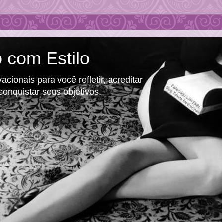
 com Estilo
cionais para você refletir, acreditar
conquistar seus objetivos.