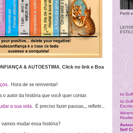
Perfil
LEITO
ESTIL
NFIANÇA & AUTOESTIMA. Click no link e Boa
eços.
Hora de se reinventar!
Isi Gol
 o autor da história que você quer contar.
Isi Gol
dar a sua vida.
É preciso fazer pausas,,, refletir...
Escrito
Advers
Resili
.
vamos mudar essa história?
Autoco
Self C