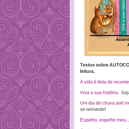
T
extos sobre AUTOCO
leitura.
A vida é feita de recom
Viva a sua história.
Seja
Um dia de chuva pod mu
se reinvestir!
Espelho, espelho meu..