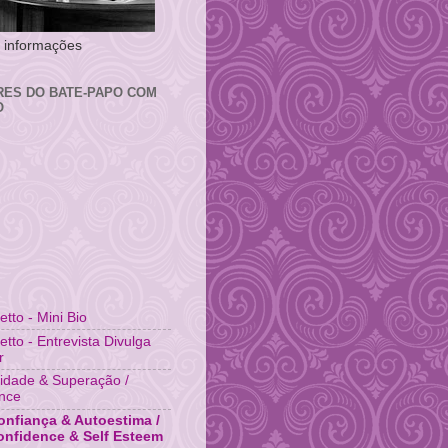
 e informações
RES DO BATE-PAPO COM
O
fetto - Mini Bio
fetto - Entrevista Divulga
r
idade & Superação /
ence
nfiança & Autoestima /
onfidence & Self Esteem