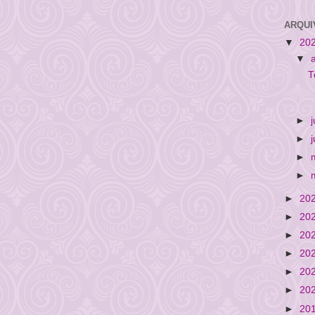
ARQUI
▼
20
▼
T
►
►
►
►
►
20
►
20
►
20
►
20
►
20
►
20
►
20