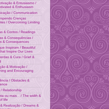
tivação & Entusiasmo /
otivated & Enthusiasm
cação / Communication
ompendo Crenças
ntes / Overcoming Limiting
ias & Contos / Readings
as & Consequências /
es & Consequences
que Inspiram / Beautiful
that Inspire Our Lives
Perdas & Cura / Grief &
g
ação & Motivação /
ing and Encouraging
tência / Obstacles &
tence
 / Relationship
ta ou mais... / The width &
f life
& Realização / Dreams &