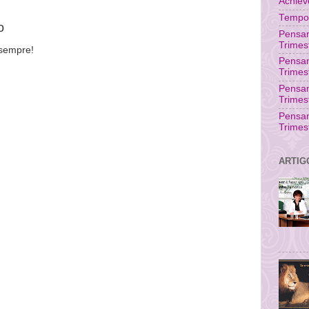
Achie
Tempo 
o
Pensam
Trimes
 sempre!
Pensa
Trimes
Pensam
Trimes
Pensa
Trimes
ARTIG