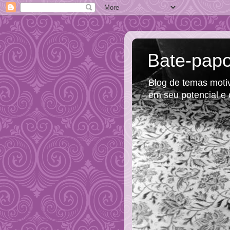
Bate-papo
Blog de temas motiva
em seu potencial e 