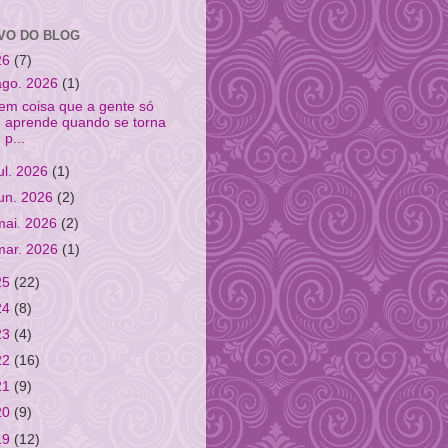
VO DO BLOG
26
(7)
ago. 2026
(1)
em coisa que a gente só
aprende quando se torna
p...
jul. 2026
(1)
jun. 2026
(2)
mai. 2026
(2)
mar. 2026
(1)
25
(22)
24
(8)
23
(4)
22
(16)
21
(9)
20
(9)
19
(12)