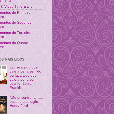
vements
& Vida / Time & Life
entos do Primeiro
tre
mentos do Segundo
tre
entos do Terceiro
tre
mentos do Quarto
tre
OS MAIS LIDOS
Escreva algo que
vale a pena ser lido
ou faça algo que
vale a pena ser
escrito. Benjamin
Franklin
Não encontre falhas,
busque a solução.
Henry Ford