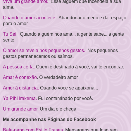
Viva um grande amor.
Esse alguém que incendeia a sua
alma.
Quando o amor acontece.
Abandonar o medo e dar espaço
para o amor.
Tu Sei.
Quando alguém nos ama... a gente sabe... a gente
sente.
O amor se revela nos pequenos gestos.
Nos pequenos
gestos permanecemos ou saímos.
A pessoa certa.
Quem é destinado à você, vai te encontrar.
Amar é conexão
. O verdadeiro amor.
Amor à distância.
Quando você se apaixona...
Ya Pihi Irakema.
Fui contaminado por você.
Um grande amor.
Um dia ele chega.
Me acompanhe nas Páginas do Facebook
Bate-papo com Estilo Frases.
Mensagens que Inspiram