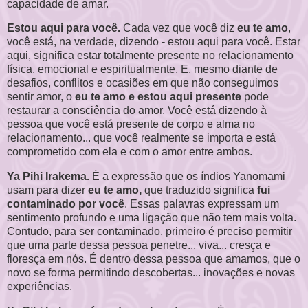
capacidade de amar.
Estou aqui para você.
Cada vez que você diz
eu te amo
,
você está, na verdade, dizendo - estou aqui para você. Estar
aqui, significa estar totalmente presente no relacionamento
física, emocional e espiritualmente. E, mesmo diante de
desafios, conflitos e ocasiões em que não conseguimos
sentir amor, o
eu te amo e estou aqui presente
pode
restaurar a consciência do amor. Você está dizendo à
pessoa que você está presente de corpo e alma no
relacionamento... que você realmente se importa e está
comprometido com ela e com o amor entre ambos.
Ya Pihi Irakema.
É a expressão que os índios Yanomami
usam para dizer
eu te amo,
que traduzido significa
fui
contaminado por você
. Essas palavras expressam um
sentimento profundo e uma ligação que não tem mais volta.
Contudo, para ser contaminado, primeiro é preciso permitir
que uma parte dessa pessoa penetre... viva... cresça e
floresça em nós. É dentro dessa pessoa que amamos, que o
novo se forma permitindo descobertas... inovações e novas
experiências.