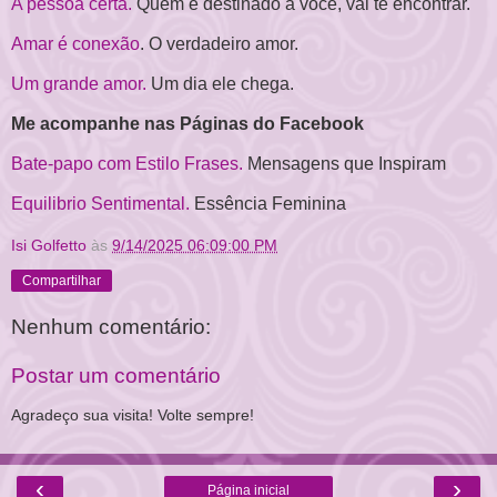
A pessoa certa.
Quem é destinado à você, vai te encontrar.
Amar é conexão
. O verdadeiro amor.
Um grande amor.
Um dia ele chega.
Me acompanhe nas Páginas do Facebook
Bate-papo com Estilo Frases.
Mensagens que Inspiram
Equilibrio Sentimental.
Essência Feminina
Isi Golfetto
às
9/14/2025 06:09:00 PM
Compartilhar
Nenhum comentário:
Postar um comentário
Agradeço sua visita! Volte sempre!
‹
›
Página inicial