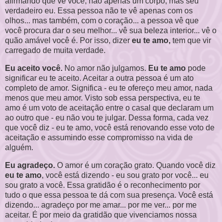
afirmando que vê você, não apenas um corpo, mas seu
verdadeiro eu. Essa pessoa não te vê apenas com os
olhos... mas também, com o coração... a pessoa vê que
você procura dar o seu melhor... vê sua beleza interior... vê o
quão amável você é. Por isso, dizer
eu te amo,
tem que vir
carregado de muita verdade.
Eu aceito você.
No amor não julgamos.
Eu te amo
pode
significar eu te aceito. Aceitar a outra pessoa é um ato
completo de amor. Significa - eu te ofereço meu amor, nada
menos que meu amor. Visto sob essa perspectiva, eu te
amo é um voto de aceitação entre o casal que declaram um
ao outro que - eu não vou te julgar. Dessa forma, cada vez
que você diz - eu te amo, você está renovando esse voto de
aceitação e assumindo esse compromisso na vida de
alguém.
Eu agradeço.
O amor é um coração grato. Quando você diz
eu te amo
, você está dizendo - eu sou grato por você... eu
sou grato a você. Essa gratidão é o reconhecimento por
tudo o que essa pessoa te dá com sua presença. Você está
dizendo... agradeço por me amar... por me ver... por me
aceitar. É por meio da gratidão que vivenciamos nossa