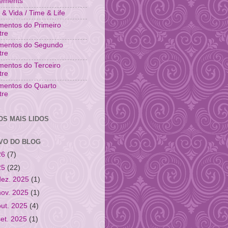
vements
& Vida / Time & Life
entos do Primeiro
tre
mentos do Segundo
tre
entos do Terceiro
tre
mentos do Quarto
tre
OS MAIS LIDOS
VO DO BLOG
26
(7)
25
(22)
dez. 2025
(1)
nov. 2025
(1)
out. 2025
(4)
set. 2025
(1)