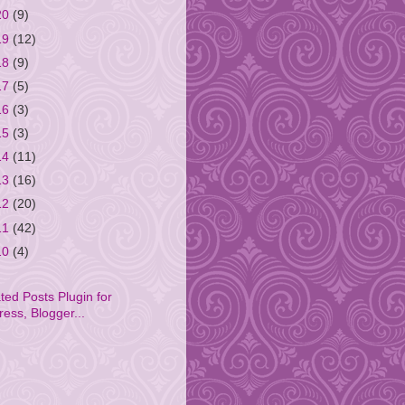
20
(9)
19
(12)
18
(9)
17
(5)
16
(3)
15
(3)
14
(11)
13
(16)
12
(20)
11
(42)
10
(4)