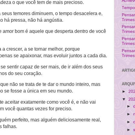
Achie
adeza o que você tem de mais precioso.
Tempo 
a seus temores diminuem, o tempo desacelera e,
Pensam
Trimes
o há pressa, não há angústia.
Pensa
e amor bom é aquele que desperta dentro de você
Trimes
Pensam
Trimes
a a crescer, a se tornar melhor, porque
Pensa
enas se apaixonar, mas evoluir juntos a cada dia.
Trimes
 se sentir capaz de ser mais, de ir além dos seus
ARTIG
nhos do seu coração.
ARQUI
que não se trata de te dar o mundo inteiro, mas
mo se fosse a única em seu mundo.
►
20
▼
20
te aceitar exatamente como você é, e não vai
►
m você quantas vezes for preciso.
►
guém perfeito, mas alguém deliciosamente real,
►
s falhas.
►