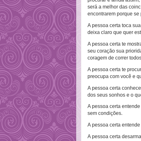
s
erá a melhor das coinc
encontrarem porque se
A pessoa certa toca s
deixa claro que quer est
A pessoa certa te mostr
seu coração sua priori
coragem de correr todos
A pessoa certa te procu
preocupa com você e
q
A pessoa certa conhece
dos seus sonhos e
o qu
A pessoa certa entende
sem condições.
A pessoa certa entend
A pessoa certa desarma