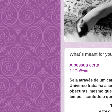
What´s meant for you w
A pessoa certa
Isi Golfetto
Seja através de um c
Universo trabalha a 
obscuras, mesmo que 
tempo... contudo o qu
e foi 