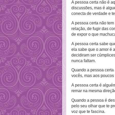
A pessoa certa não é a
discussões, mas é alg
conecta de verdade e t
A pessoa certa não tem
relação, de fugir das c
de expor o que machuca 
A pessoa certa sabe qu
ela
sabe que o amor é a
decidiram ser cúmplice
nunca faltam.
Quando a pessoa certa 
vocês, mas aos poucos 
A pessoa certa é alguém
remar na mesma direçã
Quando a pessoa é desti
pelo seu olhar que te pr
voz que te fascina.