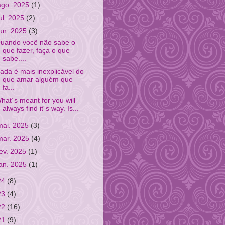
ago. 2025
(1)
jul. 2025
(2)
jun. 2025
(3)
uando você não sabe o
que fazer, faça o que
sabe....
ada é mais inexplicável do
que amar alguém que
fa...
hat´s meant for you will
always find it´s way. Is...
mai. 2025
(3)
mar. 2025
(4)
fev. 2025
(1)
jan. 2025
(1)
24
(8)
23
(4)
22
(16)
21
(9)