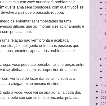
quela com quem você nunca terá problemas ou
►
uém que te ama sem condições, com quem você se
►
e devolve a paz que o passado roubou.
▼
Q
 medo de enfrentar as tempestades de uma
onversas difíceis que aprimoram o relacionamento e
sem precisar ferir.
N
e uma relação não vem pronta e acabada...
 construção inteligente entre duas pessoas que
W
s e bons amantes, apesar dos problemas que
►
chega, você pode até perceber as diferenças entre
►
vai se alinhando com os propósitos de ambos.
►
►
 com vontade de fazer dar certo... disposta a
o para chegarem ao mesmo destino.
►
20
►
20
nada à você, você vai se apaixonar, a cada dia,
ocura, pelo seu sorriso que te encanta, pela sua
►
20
►
20