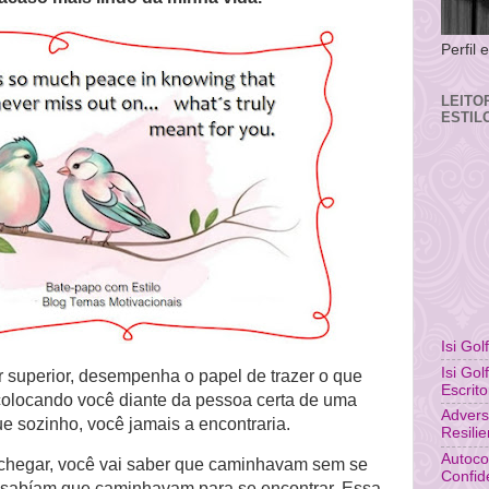
Perfil
LEITO
ESTIL
Isi Gol
Isi Gol
 superior, desempenha o papel de trazer o que
Escrito
colocando você diante da pessoa certa de uma
Advers
ue sozinho, você jamais a encontraria.
Resili
Autoco
chegar, você vai saber que caminhavam sem se
Confid
, sabíam que caminhavam para se encontrar. Essa