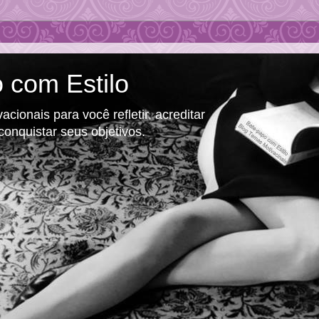
 com Estilo
cionais para você refletir, acreditar
conquistar seus objetivos.