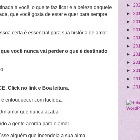
►
20
nada à você, o que te faz ficar é a beleza daquele
►
20
ada, que você gosta de estar e quer para sempre
►
20
►
20
ssoa certa é
essencial para sua história de amor
►
20
►
20
 que você nunca vai perder o que é destinado
►
20
►
20
ço
►
20
►
20
►
20
 Click no link e Boa leitura.
 enlouquecer com lucidez...
m amor que nunca acaba.
o a gente acorda para o amor.
sse alguém que incendeia a sua alma.