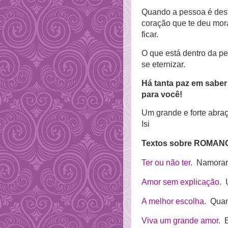
Quando a pessoa é desti
coração que te deu mor
ficar.
O que está dentro da pe
se eternizar.
Há tanta paz em saber
para você!
Um grande e forte abra
Isi
Textos sobre ROMANCE.
Ter ou não ter.
Namorar é
Amor sem explicação.
U
A melhor escolha.
Quand
Viva um grande amor.
E