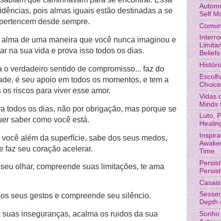
Automo
idências, pois
a
lmas iguais estão destinadas a se
Self M
 pertencem desde sempre.
Comuni
Interr
ua alma de uma maneira que você nunca imaginou
e
Limita
ar na sua vida e prova isso todos os dias.
Beliefs
Histór
a o verdadeiro sentido de compromisso... faz
do
Escolh
dade, é seu apoio em todos os momentos,
e
tem a
Choic
 os riscos para viver esse amor.
Vidas 
Minds 
ra todos os dias, não por obrigação, mas porque se
Luto, 
uer
saber como você está.
Healin
Inspir
 você além da superfície, sabe dos seus medos,
Awaken
e faz seu coração acelerar.
Time
Persis
 seu olhar, compreende suas limitações, te ama
Persis
Casais
Sessen
e
os seus gestos e compree
nde seu silêncio.
Depth o
 suas inseguranças, acalma os
ruidos da sua
Sonho 