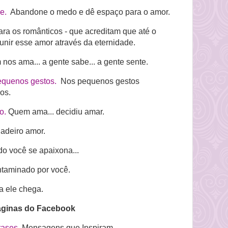
e.
Abandone o medo e dê espaço para o amor.
ra os românticos - que acreditam que até o
unir esse amor através da eternidade.
s ama... a gente sabe... a gente sente.
equenos gestos.
Nos pequenos gestos
os.
do.
Quem ama... decidiu amar.
dadeiro amor.
 você se apaixona...
taminado por você.
 ele chega.
ginas do Facebook
rases.
Mensagens que Inspiram