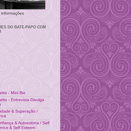
 e informações
RES DO BATE-PAPO COM
O
fetto - Mini Bio
fetto - Entrevista Divulga
r
idade & Superação /
ence
nfiança & Autoestima / Self
ence & Self Esteem