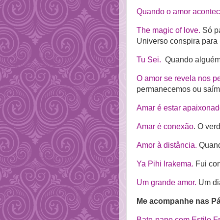
Quando o amor acontec
The magic of love.
Só pa
Universo conspira para 
Tu Sei.
Quando alguém no
O amor se revela nos p
permanecemos ou saím
Amar é estar apaixona
Amar é conexão
. O ver
Amor à distância.
Quando
Ya Pihi Irakema.
Fui con
Um grande amor.
Um dia
Me acompanhe nas Pá
Bate-papo com Estilo F