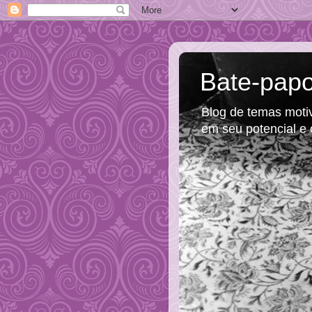
Bate-papo
Blog de temas motiva
em seu potencial e 