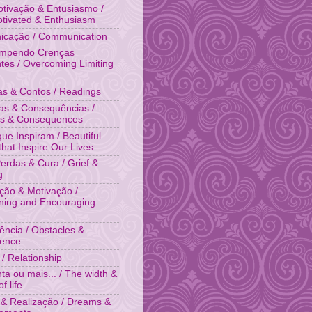
tivação & Entusiasmo /
otivated & Enthusiasm
cação / Communication
ompendo Crenças
ntes / Overcoming Limiting
ias & Contos / Readings
as & Consequências /
es & Consequences
que Inspiram / Beautiful
that Inspire Our Lives
Perdas & Cura / Grief &
g
ação & Motivação /
ing and Encouraging
tência / Obstacles &
tence
 / Relationship
ta ou mais... / The width &
f life
& Realização / Dreams &