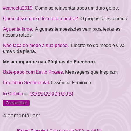
#cancela2019
Como se reinventar após um duro golpe.
Quem disse que o foco era a pedra?
O propósito escondido
Aguenta firme.
Algumas tempestades vem para testar as
nossas raízes!
Não faça do medo a sua prisão.
Liberte-se do medo e viva
uma vida plena.
Me acompanhe nas Páginas do Facebook
Bate-papo com Estilo Frases.
Mensagens que Inspiram
Equilibrio Sentimental.
Essência Feminina
Isi Golfetto
às
4/26/2012 03:40:00 PM
Compartilhar
4 comentários:
Rafael Zampieri
2 de maio de 2012 às 09:53