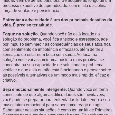
mudar. Vem de dentro para fora. Se adquire ao longo de um
processo exaustivo de aprendizado, com muita disciplina,
força de vontade e persistência.
Enfrentar a adversidade é um dos principais desafios da
vida. É preciso ter atitude.
Foque na solução.
Quando você não está focado na
solução do problema, você fica ansioso e estressado, age
por impulso sem medir as consequências de seus atos, fica
com sentimento de impotência e fracasso, além de ter a
sensação de estar num beco sem saída. Ao focar na
solução você vai assumir uma postura mais proativa, se
concentra na sua capacidade de solucionar o problema,
verificar o que está ou não está funcionando e pensar sobre
as possíveis alternativas de um modo mais rápido, eficaz e
criativo.
Seja emocionalmente inteligente.
Quando você se torna
consciente de que algumas dificuldades são inevitáveis,
você pode se preparar para enfrentá-las fortalecendo a sua
musculatura emocional para saber como reagir ou agir.
Saber atuar nessas situações é como ter um kit de Primeiros