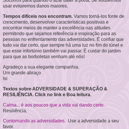
Socorros para quando o azar bater à porta. Se soubermos
usar evitaremos danos maiores.
Tempos difíceis nos encontram.
Vamos torná-los fonte de
crescimento, desenvolver características positivas e
encontrar meios de manter a excelência nas atitudes
permitindo que sejamos referência e inspiração para as
pessoas no enfrentamento das adversidades. É confiar que
tudo vai dar certo, que sempre há uma luz no fim do túnel e
que esse infortúnio também vai passar. É cuidar do jardim
para que as borboletas venham até nós!
Agradeço a sua elegante companhia.
Um grande abraço
Isi
Textos sobre ADVERSIDADE & SUPERAÇÃO &
RESILIÊNCIA. Click no link e Boa leitura.
Calma... é aos poucos que a vida vai dando certo.
Resiliência.
Contornando as adversidades.
Use a adversidade a seu
favor.