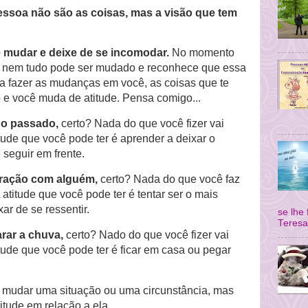
ssoa não são as coisas, mas a visão que tem
 mudar e deixe de se incomodar.
No momento
e nem tudo pode ser mudado e reconhece que essa
a fazer as mudanças em você, as coisas que te
 e você muda de atitude. Pensa comigo...
o passado,
certo? Nada do que você fizer vai
itude que você pode ter é aprender a deixar o
 seguir em frente.
eração com alguém,
certo? Nada do que você faz
 atitude que você pode ter é tentar ser o mais
ar de se ressentir.
se lhe
Teresa
rar a chuva,
certo? Nado do que você fizer vai
itude que você pode ter é ficar em casa ou pegar
.
mudar uma situação ou uma circunstância, mas
itude em relação a ela.