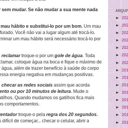
ir sem mudar. Se não mudar a sua mente nada
ARQUI
►
20
►
20
 mau hábito e substitui-lo por um bom.
Um mau
urado. Você não vai a lugar algum até trocá-lo.
►
20
minar um mau hábito será necessário trocá-lo por
►
20
►
20
►
20
e
reclamar
troque-o por um
gole de água
. Toda
eclamar, coloque água na boca e fique o máximo de
►
20
água, além de trazer benefício à saúde do corpo
►
20
 essa energia negativa em mudanças positivas.
►
20
e
checar as redes sociais
assim que acorda
►
20
nto ou por 10 minutos de leitura
. Mude o
►
20
atilhos. Quando mudamos os gatilhos fica mais
►
20
vos comportamentos.
►
20
tentador
troque-o pela
regra dos 20 segundos.
►
20
ifícil de começar... checar o celular, abrir a
►
20