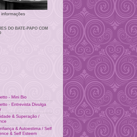
 e informações
RES DO BATE-PAPO COM
O
fetto - Mini Bio
fetto - Entrevista Divulga
r
idade & Superação /
ence
nfiança & Autoestima / Self
ence & Self Esteem