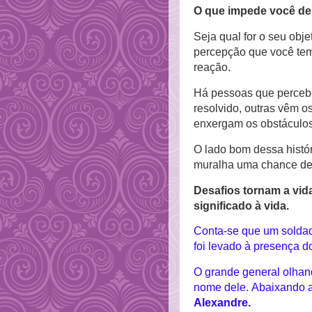
O que impede você de
Seja qual for o seu obj
percepção que você tem
reação.
Há pessoas que perceb
resolvido, outras vêm 
enxergam os obstáculos
O lado bom dessa histó
muralha uma chance de
Desafios tornam a vida
significado à vida.
Conta-se que um soldad
foi levado à presença d
O grande general olhan
nome dele.
Abaixando a
Alexandre.