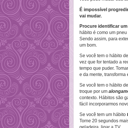
É impossível progred
vai mudar.
Procure identificar um
hábito é como um pneu f
Sendo assim, para exter
um bom.
Se você tem o hábito d
vez que for tentado a r
tempo que puder. Tomar 
e da mente, transforma
Se você tem o hábito d
troque por um
alongame
contexto. Hábitos são g
fácil incorporarmos no
Se você tem um hábito
Torne 20 segundos mais d
geladeira, ligar a TV.