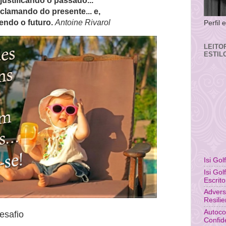
justificando o passado...
eclamando do presente... e,
endo o futuro.
Antoine Rivarol
Perfil
LEITO
ESTIL
Isi Gol
Isi Gol
Escrito
Advers
Resili
Autoco
esafio
Confid