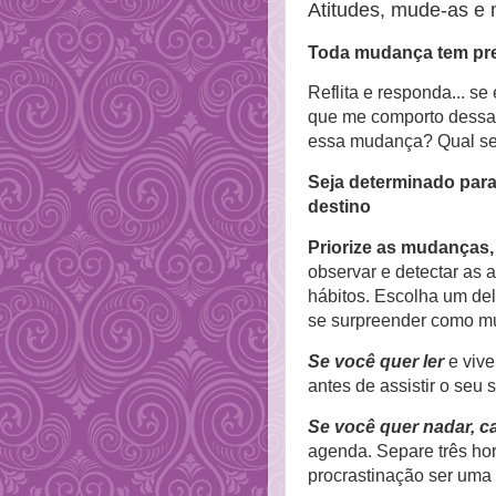
Atitudes, mude-as e
Toda mudança tem preç
Reflita e responda... s
que me comporto dessa
essa mudança? Qual ser
Seja determinado par
destino
Priorize as mudanças,
observar e detectar as
hábitos. Escolha um del
se surpreender como mu
Se você quer ler
e viv
antes de assistir o seu 
Se você quer nadar, c
agenda. Separe três ho
procrastinação ser um