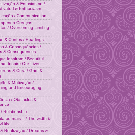
tivação & Entusiasmo /
otivated & Enthusiasm
cação / Communication
ompendo Crenças
ntes / Overcoming Limiting
ias & Contos / Readings
as & Consequências /
es & Consequences
que Inspiram / Beautiful
that Inspire Our Lives
Perdas & Cura / Grief &
g
ação & Motivação /
ing and Encouraging
tência / Obstacles &
tence
 / Relationship
ta ou mais... / The width &
f life
& Realização / Dreams &