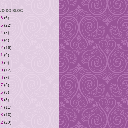
VO DO BLOG
26
(6)
25
(22)
24
(8)
23
(4)
22
(16)
21
(9)
20
(9)
19
(12)
18
(9)
17
(5)
16
(3)
15
(3)
14
(11)
13
(16)
12
(20)