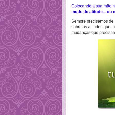
Colocando a sua mão no 
mude de atitude... o
Sempre precisamos de a
sobre as atitudes que 
mudanças que precisam