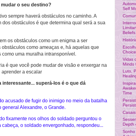
Automo
 mudar o seu destino?
Self M
etivo sempre haverá obstáculos no caminho. A
Comuni
 dos obstáculos é que determina qual será a sua
Interr
Limita
Beliefs
Histór
em os obstáculos como um enigma a ser
os obstáculos como ameaças e, há aquelas que
Escolh
Choic
 como uma muralha intransponível.
Vidas 
Minds 
ria é que você pode mudar de visão e enxergar na
Luto, 
 aprender a escalar
Healin
 interessante... superá-los é o que dá
Inspir
Awaken
Time
Persis
o acusado de fugir do inimigo no meio da batalha
Persis
o general Alexandre, o Grande.
Casais
do fixamente nos olhos do soldado perguntou o
Sessen
Depth o
 cabeça, o soldado envergonhado, respondeu...
Sonho 