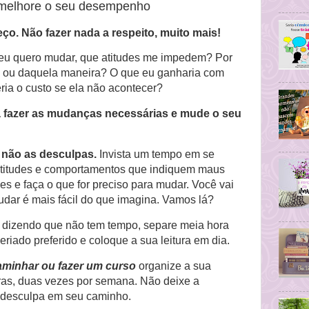
 melhore o seu desempenho
o. Não fazer nada a respeito, muito mais!
e eu quero mudar, que atitudes me impedem? Por
 ou daquela maneira? O que eu ganharia com
ia o custo se ela não acontecer?
a fazer as mudanças necessárias e mude o seu
 não as desculpas.
Invista um tempo em se
 atitudes e comportamentos que indiquem maus
es e faça o que for preciso para mudar. Você vai
dar é mais fácil do que imagina. Vamos lá?
e dizendo que não tem tempo, separe meia hora
seriado preferido e coloque a sua leitura em dia.
aminhar ou fazer um curso
organize a sua
ras, duas vezes por semana. Não deixe a
a desculpa em seu caminho.