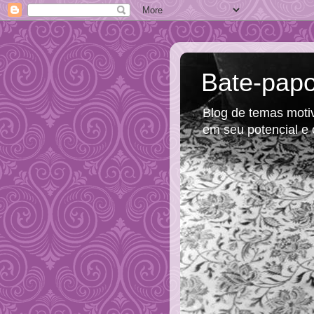
Bate-papo
Blog de temas motiva
em seu potencial e 