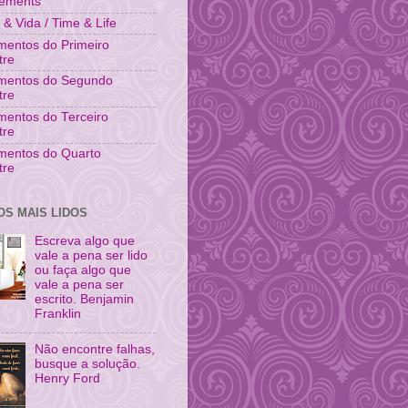
vements
& Vida / Time & Life
entos do Primeiro
tre
mentos do Segundo
tre
entos do Terceiro
tre
mentos do Quarto
tre
OS MAIS LIDOS
Escreva algo que
vale a pena ser lido
ou faça algo que
vale a pena ser
escrito. Benjamin
Franklin
Não encontre falhas,
busque a solução.
Henry Ford