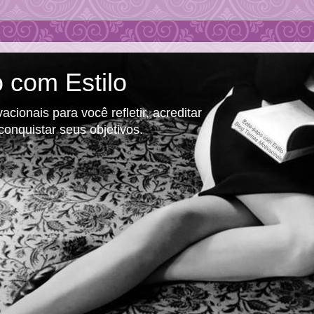
 com Estilo
cionais para você refletir, acreditar
conquistar seus objetivos.