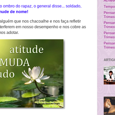
Achie
ombro do rapaz, o general disse... soldado,
Tempo 
u mude de nome!
Pensam
Trimes
lguém que nos chacoalhe e nos faça refletir
Pensa
interferem em nosso desempenho e nos cobre as
Trimes
os adotar.
Pensam
Trimes
Pensa
Trimes
ARTIG