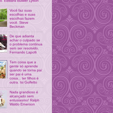
o. Edward Bulwer Lytton
Você faz suas
escolhas e suas
escolhas fazem
você. Steve
Beckman
De que adianta
achar o culpado se
o problema continua
sem ser resolvido.
Fernando Lapolli
Tem coisa que a
gente só aprende
quando se torna pai:
ser pai é uma
coisa... ter filhos é
outra. Isi Golfetto
Nada grandioso é
alcançado sem
entusiasmo! Ralph
Waldo Emerson