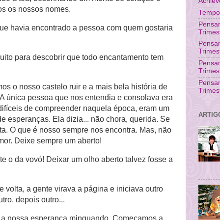
Achie
os os nossos nomes.
Tempo 
Pensam
ue havia encontrado a pessoa com quem gostaria
Trimes
Pensa
Trimes
ito para descobrir que todo encantamento tem
Pensam
Trimes
Pensa
os o nosso castelo ruir e a mais bela história de
Trimes
. A única pessoa que nos entendia e consolava era
 difíceis de compreender naquela época, eram um
ARTIG
e esperanças. Ela dizia... não chora, querida. Se
volta. O que é nosso sempre nos encontra. Mas, não
amor. Deixe sempre um aberto!
e o da vovó! Deixar um olho aberto talvez fosse a
volta, a gente virava a página e iniciava outro
utro, depois outro...
e a nossa esperança minguando. Começamos a