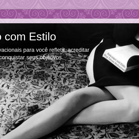
 com Estilo
cionais para você refletir, acreditar
conquistar seus objetivos.