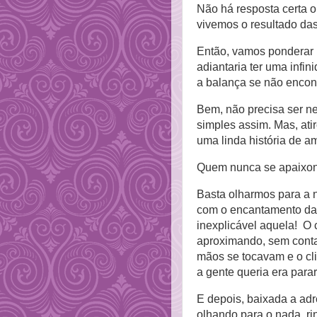
Não há resposta certa 
vivemos o resultado das
Então, vamos ponderar p
adiantaria ter uma infi
a balança se não encon
Bem, não precisa ser n
simples assim. Mas, at
uma linda história de a
Quem nunca se apaixo
Basta olharmos para a n
com o encantamento da
inexplicável aquela! O 
aproximando, sem conta
mãos se tocavam e o cl
a gente queria era para
E depois, baixada a adre
olhando para o nada, r