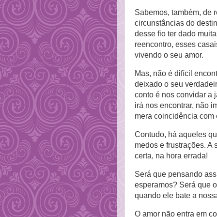
Sabemos, também, de r
circunstâncias do desti
desse fio ter dado muit
reencontro, esses casai
vivendo o seu amor.
Mas, não é difícil encon
deixado o seu verdadei
conto é nos convidar a j
irá nos encontrar, não i
mera coincidência com 
Contudo, há aqueles qu
medos e frustrações. A s
certa, na hora errada!
Será que pensando assi
esperamos? Será que o 
quando ele bate a noss
O amor não entra em co