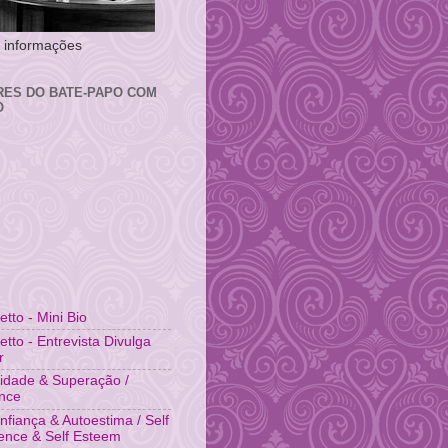
 e informações
RES DO BATE-PAPO COM
O
fetto - Mini Bio
fetto - Entrevista Divulga
r
idade & Superação /
ence
nfiança & Autoestima / Self
ence & Self Esteem