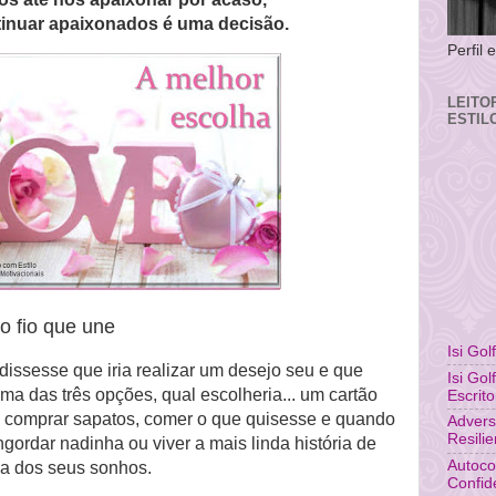
tinuar apaixonados é uma decisão.
Perfil
LEITO
ESTIL
o fio que une
Isi Gol
issesse que iria realizar um desejo seu e que
Isi Gol
ma das três opções, qual escolheria... um cartão
Escrito
ra comprar sapatos, comer o que quisesse e quando
Advers
Resili
rdar nadinha ou viver a mais linda história de
Autoco
a dos seus sonhos.
Confid