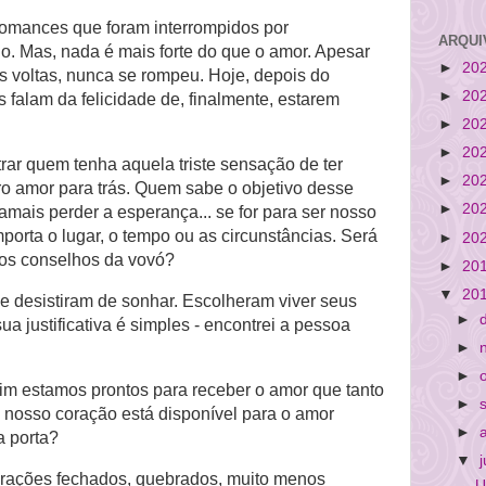
omances que foram interrompidos por
ARQUI
no. Mas, nada é mais forte do que o amor. Apesar
►
20
as voltas, nunca se rompeu. Hoje, depois do
►
20
s falam da felicidade de, finalmente, estarem
►
20
►
20
trar quem tenha aquela triste sensação de ter
►
20
ro amor para trás. Quem sabe o objetivo desse
►
20
amais perder a esperança... se for para ser nosso
mporta o lugar, o tempo ou as circunstâncias. Será
►
20
os conselhos da vovó?
►
20
▼
20
e desistiram de sonhar. Escolheram viver seus
►
ua justificativa é simples - encontrei a pessoa
►
►
m estamos prontos para receber o amor que tanto
►
nosso coração está disponível para o amor
►
a porta?
▼
rações fechados, quebrados, muito menos
U