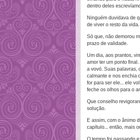
dentro deles escrevíam
Ninguém duvidava de q
de viver o resto da vida.
Só que, não demorou mu
prazo de validade.
Um dia, aos prantos, vim
amor ter um ponto final
a vovó. Suas palavras,
calmante e nos enchia d
for para ser ele... ele 
feche os olhos para o 
Que conselho revigorant
solução.
E assim, com o ânimo de 
capítulo... então, mais o
O tempo foi passando 