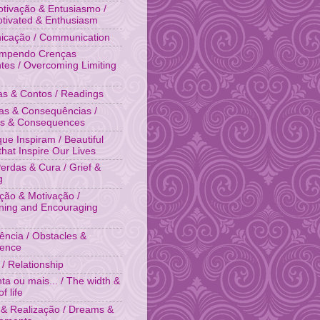
tivação & Entusiasmo /
otivated & Enthusiasm
cação / Communication
ompendo Crenças
ntes / Overcoming Limiting
ias & Contos / Readings
as & Consequências /
es & Consequences
que Inspiram / Beautiful
that Inspire Our Lives
Perdas & Cura / Grief &
g
ação & Motivação /
ing and Encouraging
tência / Obstacles &
tence
 / Relationship
ta ou mais... / The width &
f life
& Realização / Dreams &