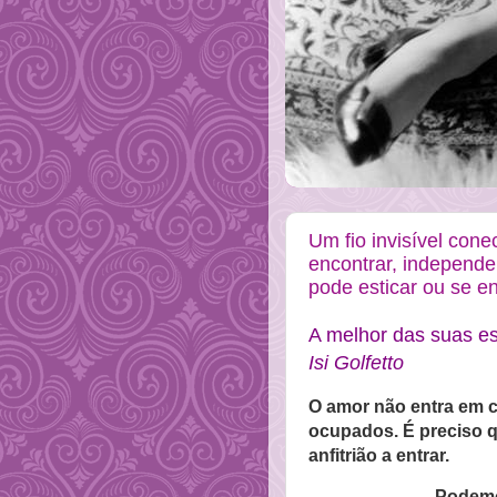
Um fio invisível con
encontrar, independen
pode esticar ou se en
A melhor das suas e
Isi Golfetto
O amor não entra em 
ocupados. É preciso qu
anfitrião a entrar.
Podemo