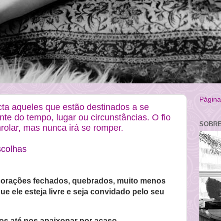
Página 
ecta aqueles que estão destinados a se
te do tempo, lugar ou circunstâncias. O fio
SOBRE
rolar, mas nunca irá se romper.
scolhas
corações fechados, quebrados, muito menos
e ele esteja livre e seja convidado pelo seu
s até nos apaixonar por acaso,