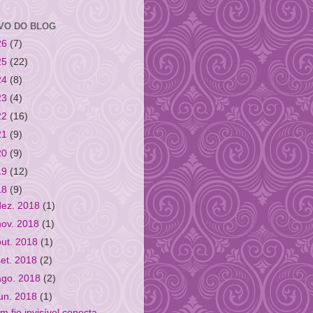
VO DO BLOG
26
(7)
25
(22)
24
(8)
23
(4)
22
(16)
21
(9)
20
(9)
19
(12)
18
(9)
dez. 2018
(1)
nov. 2018
(1)
out. 2018
(1)
set. 2018
(2)
ago. 2018
(2)
jun. 2018
(1)
m fio invisível conecta