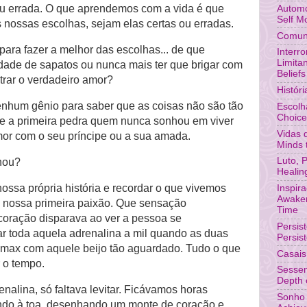
ou errada. O que aprendemos com a vida é que
Automo
Self M
 nossas escolhas, sejam elas certas ou erradas.
Comuni
ara fazer a melhor das escolhas... de que
Interr
Limita
nidade de sapatos ou nunca mais ter que brigar com
Beliefs
trar o verdadeiro amor?
Histór
enhum gênio para saber que as coisas não são tão
Escolh
Choic
ire a primeira pedra quem nunca sonhou em viver
Vidas 
mor com o seu príncipe ou a sua amada.
Minds 
Luto, 
nou?
Healin
ossa própria história e recordar o que vivemos
Inspir
Awaken
 nossa primeira paixão. Que sensação
Time
coração disparava ao ver a pessoa se
Persis
r toda aquela adrenalina a mil quando as duas
Persis
imax com aquele beijo tão aguardado. Tudo o que
Casais
r o tempo.
Sessen
Depth o
nalina, só faltava levitar. Ficávamos horas
Sonho 
indo à toa, desenhando um monte de coração e