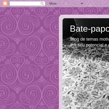
Bate-papo
Blog de temas motiva
em seu potencial e 