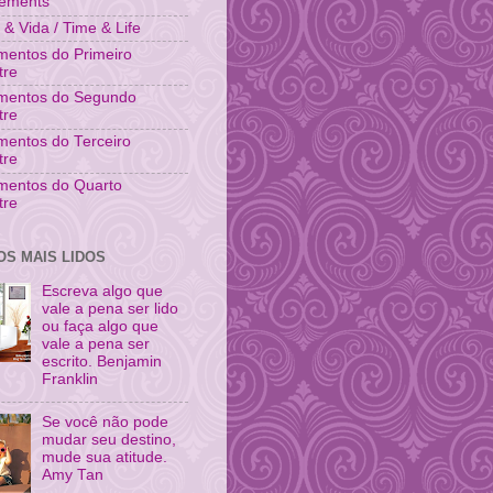
vements
& Vida / Time & Life
entos do Primeiro
tre
mentos do Segundo
tre
entos do Terceiro
tre
mentos do Quarto
tre
OS MAIS LIDOS
Escreva algo que
vale a pena ser lido
ou faça algo que
vale a pena ser
escrito. Benjamin
Franklin
Se você não pode
mudar seu destino,
mude sua atitude.
Amy Tan