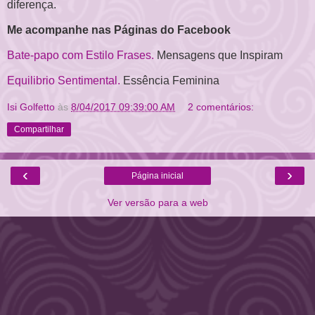
diferença.
Me acompanhe nas Páginas do Facebook
Bate-papo com Estilo Frases.
Mensagens que Inspiram
Equilibrio Sentimental.
Essência Feminina
Isi Golfetto
às
8/04/2017 09:39:00 AM
2 comentários:
Compartilhar
‹
›
Página inicial
Ver versão para a web