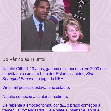
Do Pânico ao Triunfo!
Natalie Gilbert, 13 anos, ganhou um concurso em 2003 e foi
convidada a cantar o hino dos Estados Unidos,
Star
Spangled Banner
, no jogo da NBA.
Vinte mil pessoas estavam no estádio.
Natalie começou a cantar afinadinha.
De repente a emoção tomou conta... o braço começou a
tremer... a voz engasgou... e a plateia insensível ao que